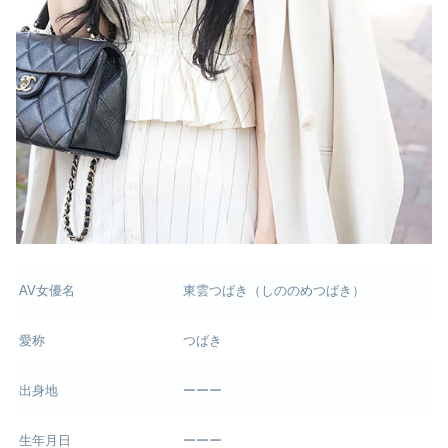
AV女優名
東雲つばき（しののめつばき）
愛称
つばき
出身地
ーーー
生年月日
ーーー