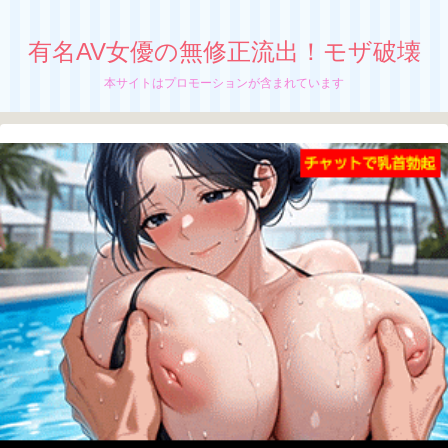
有名AV女優の無修正流出！モザ破壊
本サイトはプロモーションが含まれています
【東雲つばき】無修正流出！モザイク破
壊！ 現役ショーモデルを美味しく召し上
がれ
現役バリバリのショーモデル、
東雲つばきの無修正動画が流出中か！？
ちぬう
「東雲つばき」の無修正動画の流出が止まん
ねーぜ！
さっちん