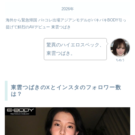
2026年
海外から緊急帰国 パ○コレ出場アジアンモデルがバキバキBODY引っ
提げて鮮烈のAVデビュー 東雲つばき
驚異のハイエロスペック、
東雲つばき。
ちぬう
東雲つばきのXとインスタのフォロワー数
は？