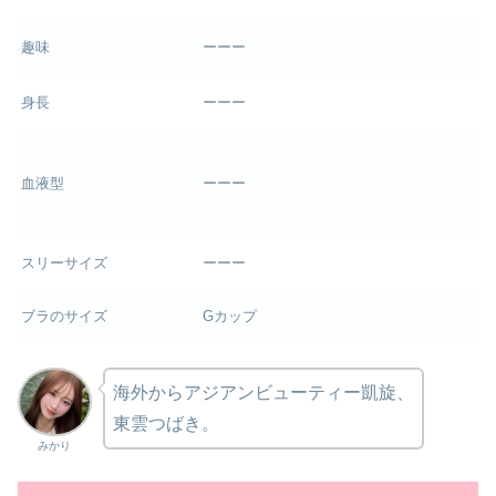
趣味
ーーー
身長
ーーー
血液型
ーーー
スリーサイズ
ーーー
ブラのサイズ
Gカップ
海外からアジアンビューティー凱旋、
東雲つばき。
みかり